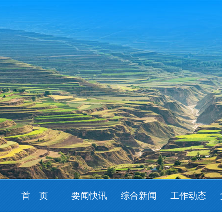
首 页
要闻快讯
综合新闻
工作动态