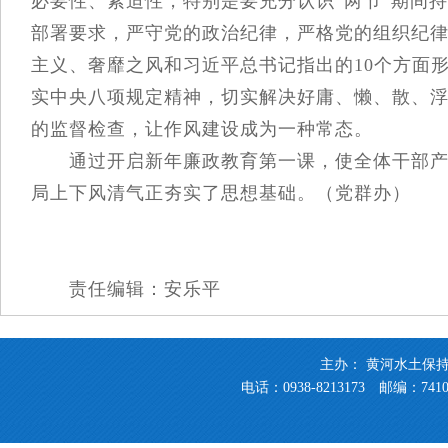
必要性、紧迫性，特别是要充分认识“两节”期间
部署要求，严守党的政治纪律，严格党的组织纪律
主义、奢靡之风和习近平总书记指出的10个方面
实中央八项规定精神，切实解决好庸、懒、散、
的监督检查，让作风建设成为一种常态。
通过开启新年廉政教育第一课，使全体干部产生
局上下风清气正夯实了思想基础。（党群办）
责任编辑：安乐平
主办： 黄河水土保
电话：0938-8213173 邮编：741