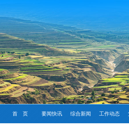
首 页
要闻快讯
综合新闻
工作动态