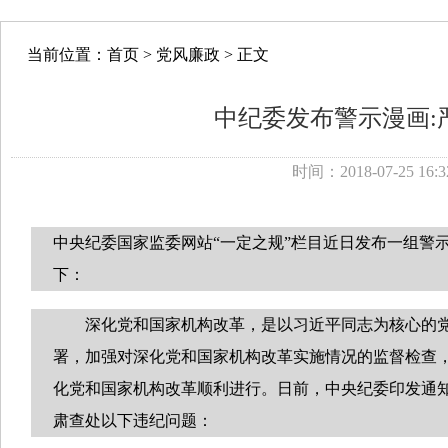
当前位置：
首页
>
党风廉政
> 正文
中纪委发布警示漫画:
时间：2018-07-25
中央纪委国家监委网站“一定之规”栏目近日发布一组警
下：
深化党和国家机构改革，是以习近平同志为核心的
署，加强对深化党和国家机构改革实施情况的监督检查
化党和国家机构改革顺利进行。日前，中央纪委印发通
肃查处以下违纪问题：