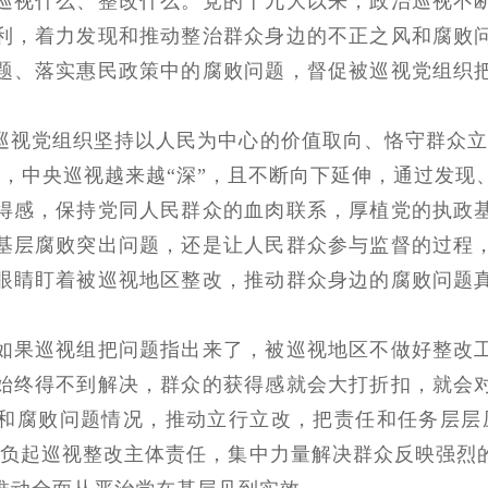
巡视什么、整改什么。党的十九大以来，政治巡视不
利，着力发现和推动整治群众身边的不正之风和腐败
题、落实惠民政策中的腐败问题，督促被巡视党组织
党组织坚持以人民为中心的价值取向、恪守群众立
后，中央巡视越来越“深”，且不断向下延伸，通过发现
得感，保持党同人民群众的血肉联系，厚植党的执政
基层腐败突出问题，还是让人民群众参与监督的过程
眼睛盯着被巡视地区整改，推动群众身边的腐败问题
。
果巡视组把问题指出来了，被巡视地区不做好整改工
始终得不到解决，群众的获得感就会大打折扣，就会
和腐败问题情况，推动立行立改，把责任和任务层层
担负起巡视整改主体责任，集中力量解决群众反映强烈