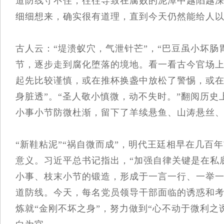
道防线守不住，往往导致在腐败的泥潭中越陷越
细细想来，确实很有道理，直到今天仍然能给人
古人云：“堤溃蚁穴，气泄针芒”，“巴豆虽小坏
节，逐步走到腐化堕落的境地。看一看古今官场
起先比较谨慎，或在推杯换盏中放松了警惕，或在
身脏透”。“圣人敬小慎微，动不失时。”翻阅历
小事小节防微杜渐，留下了羊续悬鱼、山涛悬丝
“新鞋粘泥”“祸自微而成”，明代王廷相早在几
意义。习近平总书记指出，“加强自律关键是在私
小事、枝末小节的锻造，形成于一言一行、一举
道防线。今天，每名党员领导干部面临的诱惑和
炼就“金刚不坏之身”，努力做到“心不动于微利